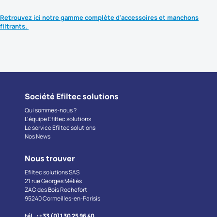
Retrouvez ici notre gamme complète d'accessoires et manchons
filtrants.
Société Efiltec solutions
Qui sommes-nous ?
L’équipe Efiltec solutions
Le service Efiltec solutions
Nos News
Nous trouver
Efiltec solutions SAS
21 rue Georges Méliès
ZAC des Bois Rochefort
95240 Cormeilles-en-Parisis
tél. : +33 (0)1 30 25 96 40