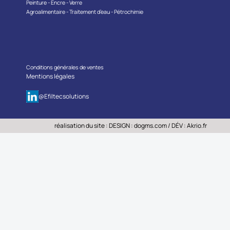
Peinture - Encre - Verre
Agroalimentaire - Traitement d’eau - Pétrochimie
Conditions générales de ventes
Mentions légales
@Efiltecsolutions
réalisation du site : DESIGN :
dogms.com
/ DÉV :
Akrio.fr