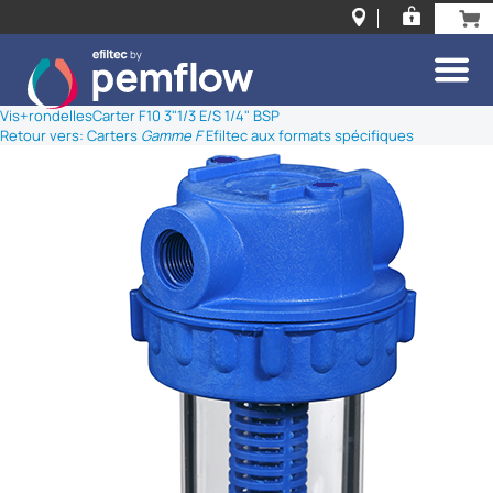
Vis+rondelles
Carter F10 3"1/3 E/S 1/4" BSP
Retour vers: Carters
Gamme F
Efiltec aux formats spécifiques