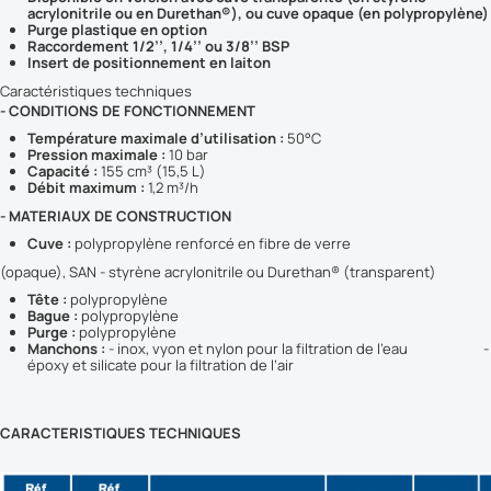
acrylonitrile ou en Durethan
®), ou cuve opaque (en polypropylène)
Purge plastique en option
Raccordement 1/2’’, 1/4’’ ou 3/8’’ BSP
Insert de positionnement en laiton
Caractéristiques techniques
- CONDITIONS DE FONCTIONNEMENT
Température maximale d’utilisation :
50°C
Pression maximale :
10 bar
Capacité :
155 cm³ (15,5 L)
Débit maximum :
1,2 m³/h
- MATERIAUX DE CONSTRUCTION
Cuve :
polypropylène renforcé en fibre de verre
(opaque), SAN - styrène acrylonitrile ou Durethan® (transparent)
Tête :
polypropylène
Bague :
polypropylène
Purge :
polypropylène
Manchons :
- inox, vyon et nylon pour la filtration de l’eau -
époxy et silicate pour la filtration de l’air
CARACTERISTIQUES TECHNIQUES