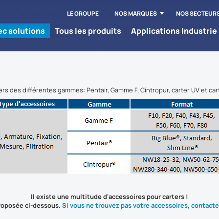
LE GROUPE
NOS MARQUES
NOS SECTEUR
tec solutions
Tous les produits
Applications Industrie
s des différentes gammes: Pentair, Gamme F, Cintropur, carter UV et cart
Il existe une multitude d'accessoires pour carters !
proposée ci-dessous.
Si vous ne trouvez pas votre accessoires, contacte