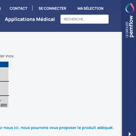
S
CONTACT
SE CONNECTER
MA SÉLECTION
Applications Médical
er inox.
z-nous ici, nous pourrons vous proposer le produit adéquat.