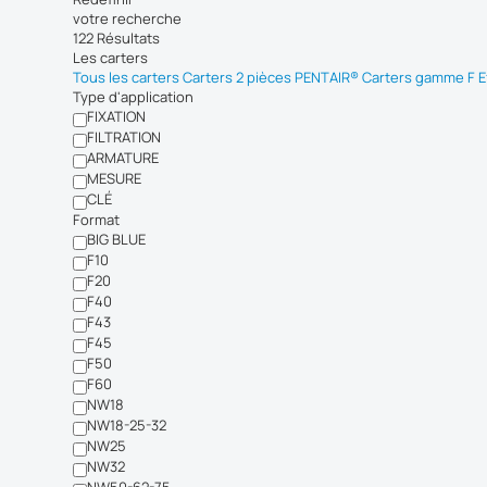
votre recherche
122 Résultats
Les carters
Tous les carters
Carters 2 pièces PENTAIR®
Carters gamme F Ef
Type d'application
FIXATION
FILTRATION
ARMATURE
MESURE
CLÉ
Format
BIG BLUE
F10
F20
F40
F43
F45
F50
F60
NW18
NW18-25-32
NW25
NW32
NW50-62-75