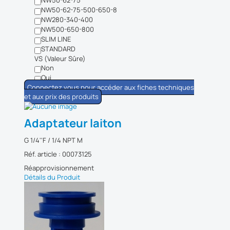
NW50-62-75-500-650-8
NW280-340-400
NW500-650-800
SLIM LINE
STANDARD
VS (Valeur Sûre)
Non
Oui
Connectez vous pour accéder aux fiches techniques
et aux prix des produits
Adaptateur laiton
G 1/4''F / 1/4 NPT M
Réf. article : 00073125
Réapprovisionnement
Détails du Produit