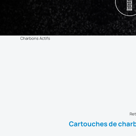
Charbons Actifs
Ret
Cartouches de charbo