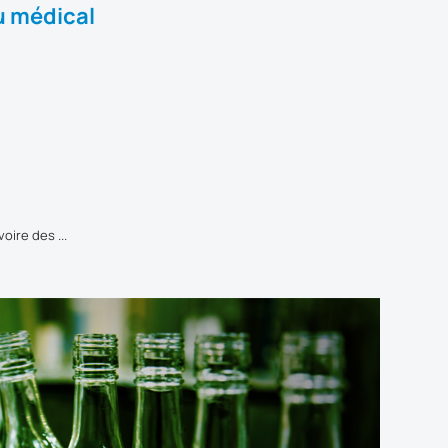
u médical
oire des ...