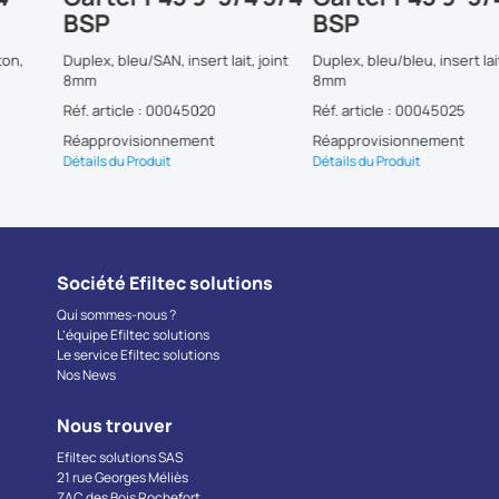
BSP
BSP
Duplex, bleu/SAN, insert lait, joint
Duplex, bleu/bleu, insert lait, join
8mm
8mm
Réf. article : 00045020
Réf. article : 00045025
Réapprovisionnement
Réapprovisionnement
Détails du Produit
Détails du Produit
Société Efiltec solutions
Qui sommes-nous ?
L’équipe Efiltec solutions
Le service Efiltec solutions
Nos News
Nous trouver
Efiltec solutions SAS
21 rue Georges Méliès
ZAC des Bois Rochefort