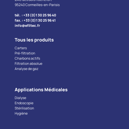
95240 Cormeilles-en-Parisis
tél. : +33 (0)1 30 25 96 40
fax. : +33 (0)1 30 25 96 41
info@efiltec.fr
Tous les produits
Carters
Pré-filtration
Charbons actifs
Filtration absolue
Analyse de gaz
Applications Médicales
Dialyse
Endoscopie
Stérilisation
Hygiène